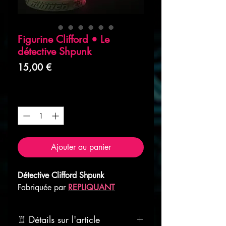
Figurine Clifford • Le
détective Shpunk
Prix
15,00 €
Livraison à domicile
Quantité
*
Ajouter au panier
Détective Clifford Shpunk
Fabriquée par
REPLIQUANT
♖ Détails sur l'article