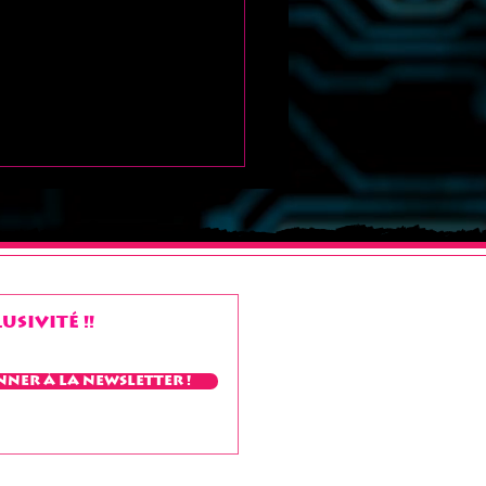
sivité !!
 week-end
nner à la Newsletter !
aleureux" à tous !