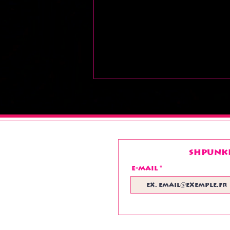
Shpunke
E-mail
Très bel été à toutes
et à tous !