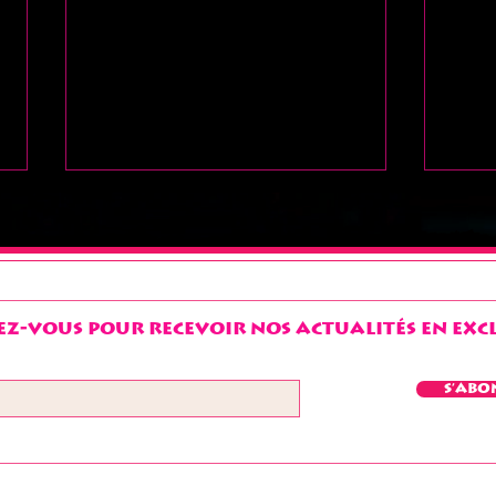
z-vous pour recevoir nos actualités en exclu
Salut à tous !!!
bon
S'abo
"ch