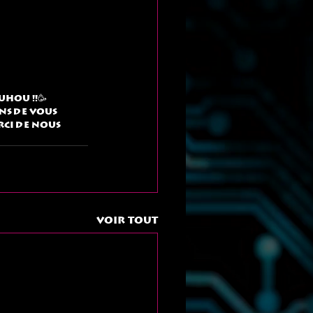
hou !!🥳 
ns de vous 
rci de nous 
Voir tout