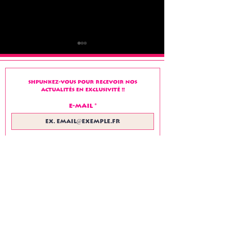
Shpunkez-vous pour recevoir nos
actualités en exclusivité !!
E-mail
Salut à tous !!!
bon week-e
"chaleureux
tous !
S'abonner à la Newsletter !