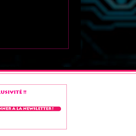
sivité !!
 week-end
nner à la Newsletter !
aleureux" à tous !