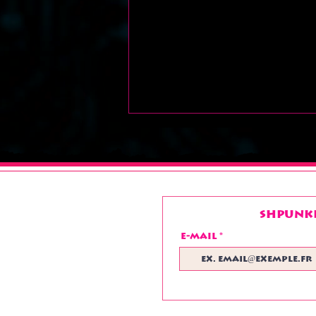
Shpunke
E-mail
Très bel été à toutes
et à tous !