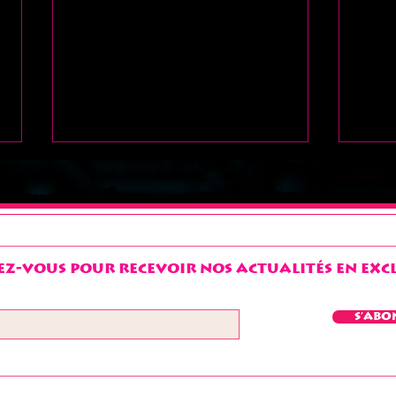
z-vous pour recevoir nos actualités en exclu
Salut à tous !!!
bon
S'abo
"ch