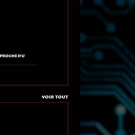
pproche du 
Voir tout