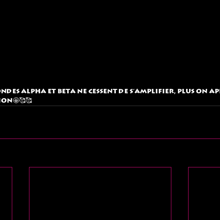
 ondes alpha et beta ne cessent de s'amplifier, plus on a
on🤩🥰🥰