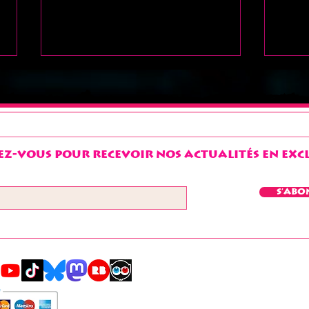
z-vous pour recevoir nos actualités en exclu
Salut à tous !!!
bon
S'abo
"ch