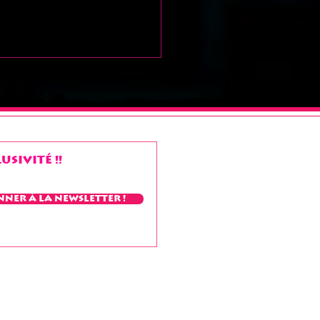
sivité !!
 week-end
nner à la Newsletter !
aleureux" à tous !