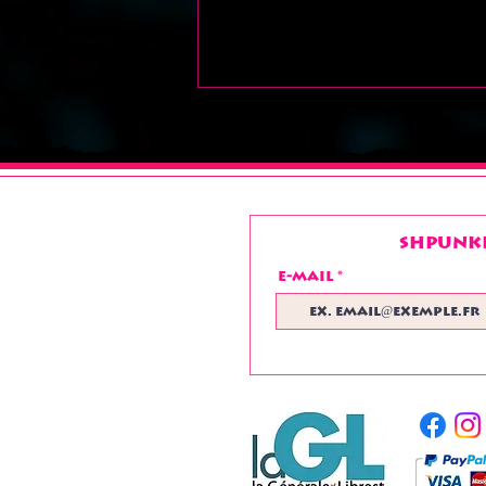
Shpunke
E-mail
Très bel été à toutes
et à tous !