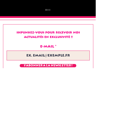
Shpunkez-vous pour recevoir nos
actualités en exclusivité !!
E-mail
Salut à tous !!!
bon week-e
"chaleureux
tous !
S'abonner à la Newsletter !