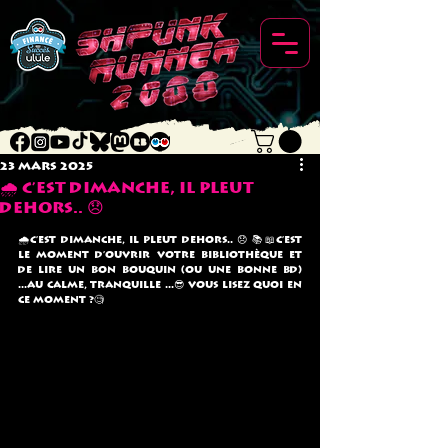
23 mars 2025
🌧 C'est dimanche, il pleut
dehors.. 😞
🌧C'est dimanche, il pleut dehors.. 😞 📚📖C'est 
le moment d'ouvrir votre bibliothèque et 
de lire un bon bouquin (ou une bonne BD) 
...Au calme, tranquille ...😎 Vous lisez quoi en 
ce moment ?🧐