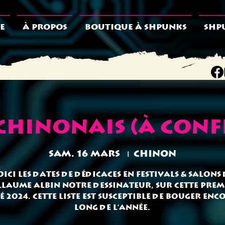
E
À PROPOS
BOUTIQUE À SHPUNKS
SHP
 Chinonais (à conf
sam. 16 mars
  |  
Chinon
oici les dates de dédicaces en festivals & salons 
llaume Albin notre dessinateur, sur cette prem
é 2024. Cette liste est susceptible de bouger enc
long de l'année.