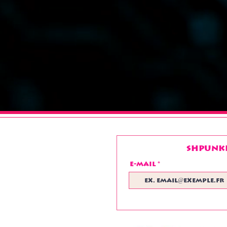
Shpunke
E-mail